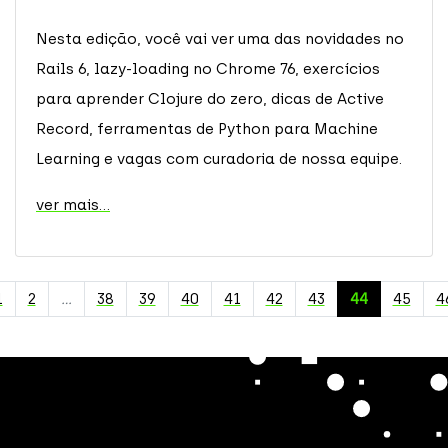
Nesta edição, você vai ver uma das novidades no
Rails 6, lazy-loading no Chrome 76, exercícios
para aprender Clojure do zero, dicas de Active
Record, ferramentas de Python para Machine
Learning e vagas com curadoria de nossa equipe.
ver mais...
1
2
…
38
39
40
41
42
43
44
45
4