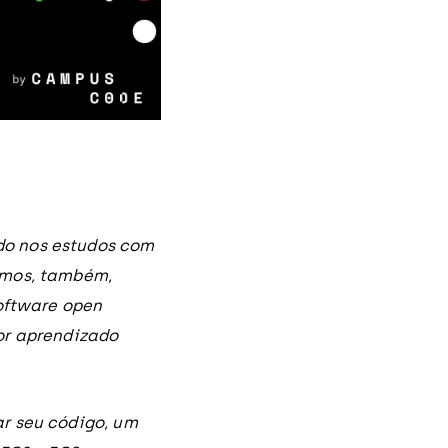
do nos estudos com
amos, também,
software open
or aprendizado
r seu código, um