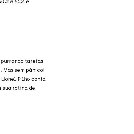
EC2 e ECS, e
mpurrando tarefas
o. Mas sem pânico!
 Lionel Filho conta
 sua rotina de