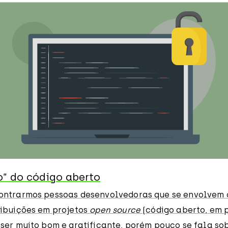
o” do código aberto
ontrarmos pessoas desenvolvedoras que se envolvem 
ibuições em projetos
open source
(código aberto, em p
ser muito bom e gratificante, porém pouco se fala sob