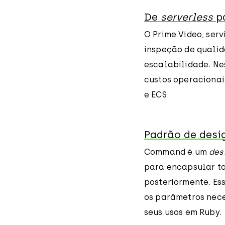
De
serverless
pa
O Prime Video, ser
inspeção de qualid
escalabilidade. Ne
custos operacionai
e ECS.
Padrão de des
Command é um
des
para encapsular to
posteriormente. Es
os parâmetros nece
seus usos em Ruby.