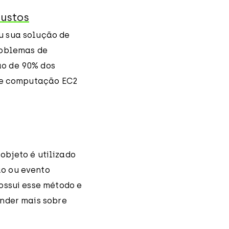
custos
u sua solução de
roblemas de
ão de 90% dos
 de computação EC2
objeto é utilizado
ão ou evento
ossui esse método e
ender mais sobre