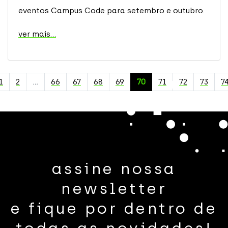
eventos Campus Code para setembro e outubro.
ver mais...
1
2
…
66
67
68
69
70
71
72
73
7
assine nossa
newsletter
e fique por dentro de