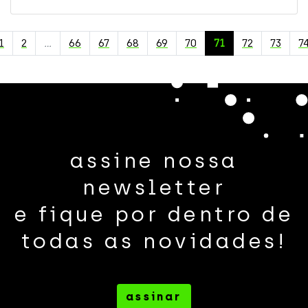
1
2
…
66
67
68
69
70
71
72
73
7
assine nossa
newsletter
e fique por dentro de
todas as novidades!
assinar